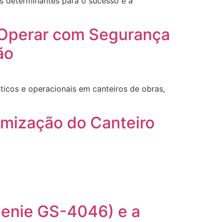
es determinantes para o sucesso e a
, Operar com Segurança
ão
icos e operacionais em canteiros de obras,
timização do Canteiro
Genie GS-4046) e a