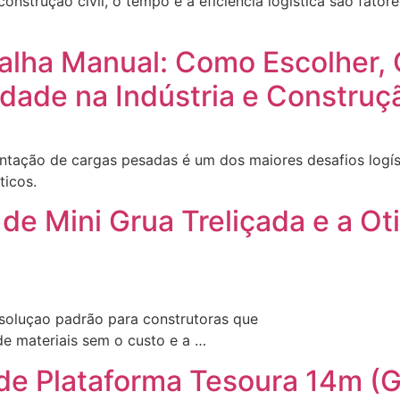
onstrução civil, o tempo e a eficiência logística são fator
 Talha Manual: Como Escolher
idade na Indústria e Construç
ntação de cargas pesadas é um dos maiores desafios logíst
ticos.
de Mini Grua Treliçada e a O
 soluçao padrão para construtoras que
e materiais sem o custo e a …
 de Plataforma Tesoura 14m (